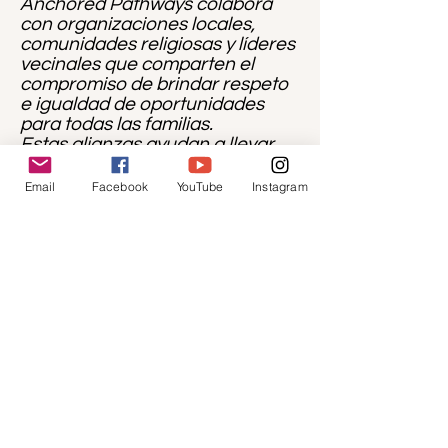
Anchored Pathways colabora
con organizaciones locales,
comunidades religiosas y líderes
vecinales que comparten el
compromiso de brindar respeto
e igualdad de oportunidades
para todas las familias.
Estas alianzas ayudan a llevar
orientación y recursos a
espacios de confianza donde las
Email
Facebook
YouTube
Instagram
familias ya se encuentran.
¿Preguntas o inquietudes?
Cualquier persona que tenga
preguntas sobre esta política o
inquietudes relacionadas con la
forma en que se prestaron los
servicios puede ponerse en
contacto con Anchored
Pathways a través de la página
de contacto del sitio web.