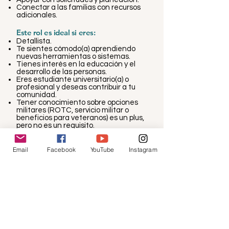
Conectar a las familias con recursos
adicionales.
Este rol es ideal si eres:
Detallista.
Te sientes cómodo(a) aprendiendo
nuevas herramientas o sistemas.
Tienes interés en la educación y el
desarrollo de las personas.
Eres estudiante universitario(a) o
profesional y deseas contribuir a tu
comunidad.
Tener conocimiento sobre opciones
militares (ROTC, servicio militar o
beneficios para veteranos) es un plus,
pero no es un requisito.
Email
Facebook
YouTube
Instagram
Compromiso del Voluntario
Todos los voluntarios deben:​
Seguir las guías y buenas prácticas de
comunicación de Anchored
Pathways.
Proteger la privacidad de las familias
y mantener la confidencialidad de la