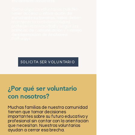
encantaría conocerte.
Como algunos voluntarios pueden
tener acceso a información de
estudiantes y familias, todos deben
mantener la confidencialidad,
proteger la privacidad y seguir las
políticas de comunicación y manejo
de información de Anchored
Pathways.
SOLICITA SER VOLUNTARIO
¿Por qué ser voluntario
con nosotros?
Muchas familias de nuestra comunidad
tienen que tomar decisiones
importantes sobre su futuro educativo y
profesional sin contar con la orientación
que necesitan. Nuestros voluntarios
ayudan a cerrar esa brecha.