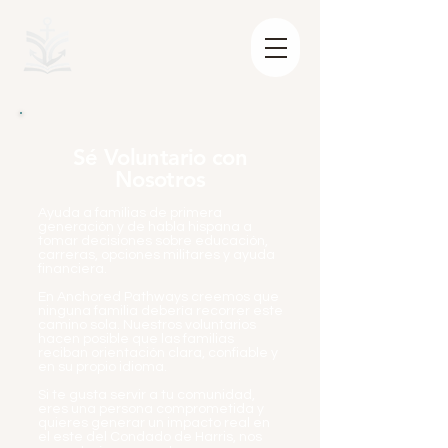
Sé Voluntario con
Nosotros
Ayuda a familias de primera
generación y de habla hispana a
tomar decisiones sobre educación,
carreras, opciones militares y ayuda
financiera.
En Anchored Pathways creemos que
ninguna familia debería recorrer este
camino sola. Nuestros voluntarios
hacen posible que las familias
reciban orientación clara, confiable y
en su propio idioma.
Si te gusta servir a tu comunidad,
eres una persona comprometida y
quieres generar un impacto real en
el este del Condado de Harris, nos